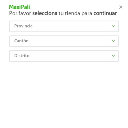
Tienda Maxi Palí
Productos Exclusivos en línea
Por favor
selecciona
tu tienda para
continuar
Provincia
¿Qué estás buscando?
Cantón
Distrito
Jugos y Bebidas
Polvo y Líquidos Concentrados
Bebidas en Polvo
Bebida en polvo Lif sabot té blanco y arándanos - 25 g
Precio Bajo
7441042606028
Bebida en polvo Lif sabot té blanco y
arándanos - 25 g