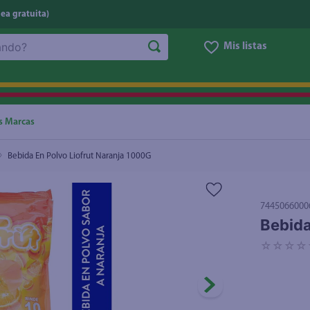
nea gratuita)
Mis listas
NOS MÁS BUSCADOS
ggi
he
s Marcas
letas
Bebida En Polvo Liofrut Naranja 1000G
e
ite
7445066000
eso
Bebida
ucar
☆
☆
☆
☆
un
joles