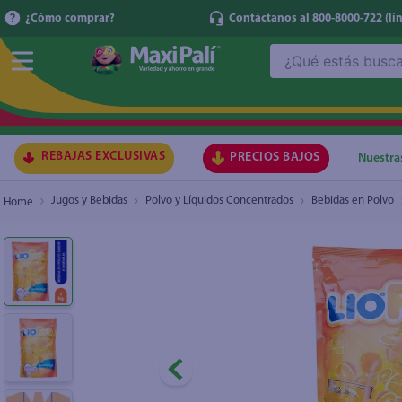
¿Cómo comprar?
Contáctanos al 800-8000-722
(lí
¿Qué estás buscando?
Bebida En Polvo Liofrut Naranja 1000G
₡2.420
TÉRMI
1
.
ma
2
.
lec
REBAJAS EXCLUSIVAS
PRECIOS BAJOS
Nuestra
3
.
gal
Jugos y Bebidas
Polvo y Líquidos Concentrados
Bebidas en Polvo
4
.
caf
5
.
ace
6
.
qu
7
.
az
8
.
at
9
.
fri