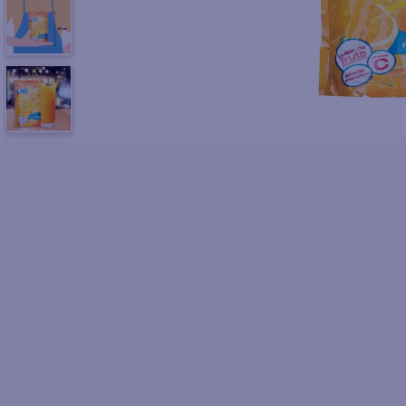
10
.
pol