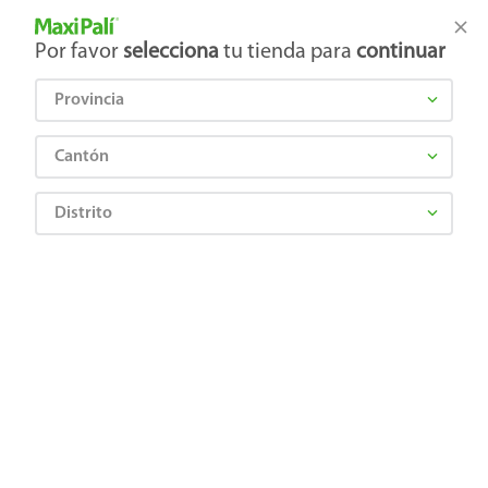
Tienda Maxi Palí
Productos Exclusivos en línea
Por favor
selecciona
tu tienda para
continuar
Provincia
¿Qué estás buscando?
Cantón
Distrito
Jugos y Bebidas
Polvo y Líquidos Concentrados
Bebidas en Polvo
Bebida Johnny´s Mezcla De Chocolate - 200 g
7702007016871
Bebida Johnny´s Mezcla De
Chocolate - 200 g