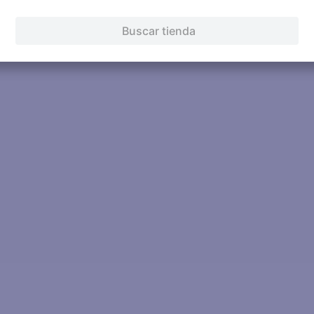
Intenta buscar sinónimos del térmi
Buscar tienda