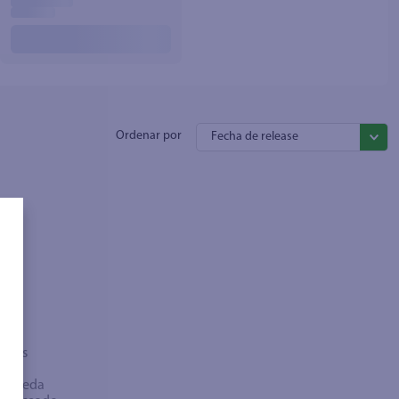
Fecha de release
sados
bra
búsqueda