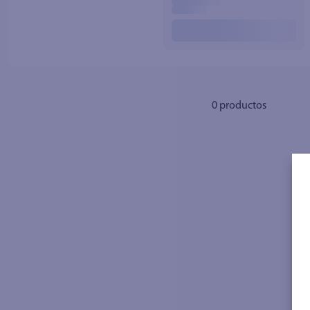
10
.
fri
0
productos