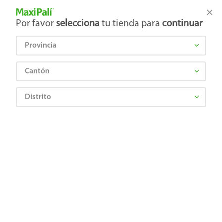
Tienda Maxi Palí
Productos Exclusivos en línea
Por favor
selecciona
tu tienda para
continuar
Provincia
¿Qué estás buscando?
Cantón
Distrito
Artículos para el hogar
Ferretería
Pilas y baterías
Batería Duracell Alcalina AA - 2 unidades
0041333014630
Batería Duracell Alcalina AA - 2
unidades