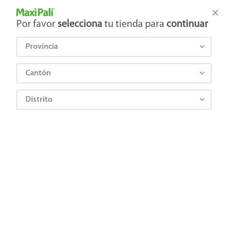
Tienda Maxi Palí
Productos Exclusivos en línea
Por favor
selecciona
tu tienda para
continuar
Provincia
¿Qué estás buscando?
Cantón
Distrito
Artículos para el hogar
Ferretería
Pilas y baterías
Batería Panasonic AAA alcalina -2 Uds
8887549322761
Batería Panasonic AAA alcalina -2
Uds