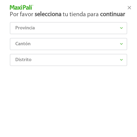
Tienda Maxi Palí
Productos Exclusivos en línea
Por favor
selecciona
tu tienda para
continuar
Provincia
¿Qué estás buscando?
Cantón
Distrito