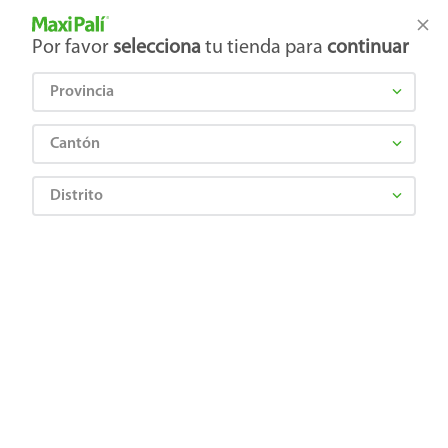
Tienda Maxi Palí
Productos Exclusivos en línea
Por favor
selecciona
tu tienda para
continuar
Provincia
¿Qué estás buscando?
Cantón
Distrito
Limpieza
Aromatizantes
Aromatizante ambiental
Spray Airwick neutralizador de olores eucalipto y flor de fresia - 237 ml
7501058797025
Spray Airwick neutralizador de olores
eucalipto y flor de fresia - 237 ml