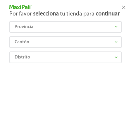
Tienda Maxi Palí
Productos Exclusivos en línea
Por favor
selecciona
tu tienda para
continuar
Provincia
¿Qué estás buscando?
Cantón
Distrito
Mascota
Gatos
Arena Gato
Arena Fresh Step para gato - 7 lb
Precio Bajo
0044600020013
Arena Fresh Step para gato - 7 lb
☆
☆
☆
☆
☆
(
0
)
Comentarios