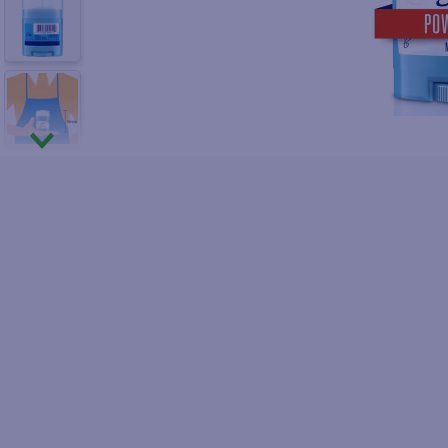
10
.
pol