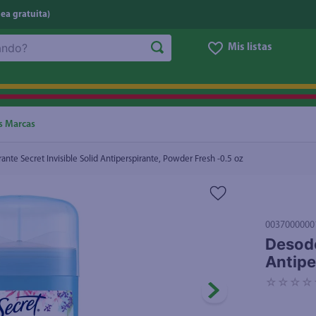
nea gratuita)
Mis listas
rante, Powder Fresh -0.5 oz
NOS MÁS BUSCADOS
ggi
he
s Marcas
letas
nte Secret Invisible Solid Antiperspirante, Powder Fresh -0.5 oz
e
ite
eso
0037000000
Desodo
ucar
Antipe
un
☆
☆
☆
☆
joles