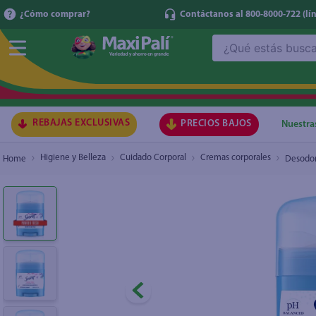
¿Cómo comprar?
Contáctanos al 800-8000-722
(lí
¿Qué estás buscando?
Desodorante Secret Invisible Solid Antiperspi
TÉRMI
1
.
ma
2
.
lec
REBAJAS EXCLUSIVAS
PRECIOS BAJOS
Nuestra
3
.
gal
Higiene y Belleza
Cuidado Corporal
Cremas corporales
Desodora
4
.
caf
5
.
ace
6
.
qu
7
.
az
8
.
at
9
.
fri