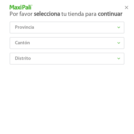
Tienda Maxi Palí
Productos Exclusivos en línea
Por favor
selecciona
tu tienda para
continuar
Provincia
¿Qué estás buscando?
Cantón
Distrito
alimento-one-para-gato-adulto-carne-super-premium-2000gr-4
OOPS!
No encontramos ningún resultado para
"
alimento-one-para-gato-adulto-carne-
super-premium-2000gr-4
"
¿Qué debo hacer?