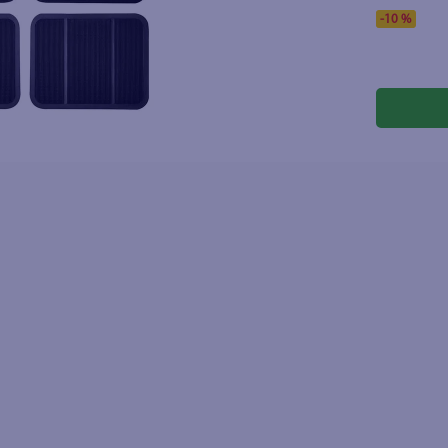
lo
-
10 %