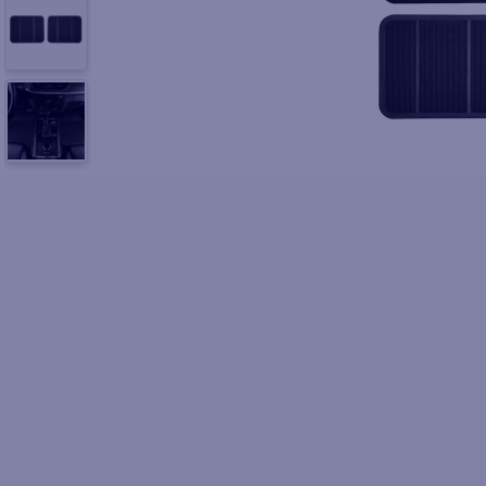
10
.
pol