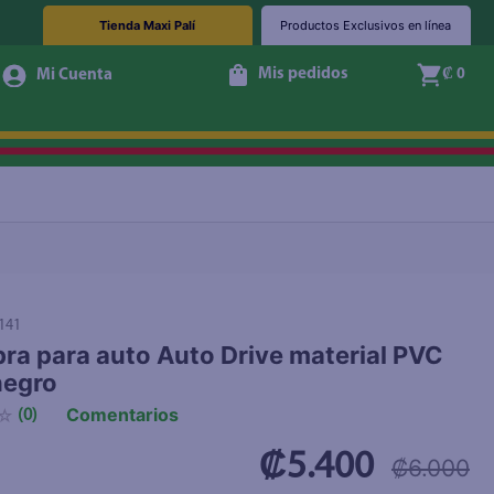
Tienda Maxi Palí
Productos Exclusivos en línea
Mis pedidos
₡ 0
+ Agregar
141
ra para auto Auto Drive material PVC
negro
Comentarios
☆
(
0
)
₡5.400
₡6.000