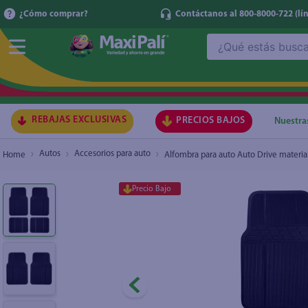
¿Cómo comprar?
Contáctanos al 800-8000-722
(lí
¿Qué estás buscando?
Alfombra para auto Auto Drive material PVC c
₡5.400
TÉRMI
1
.
ma
2
.
lec
REBAJAS EXCLUSIVAS
PRECIOS BAJOS
Nuestra
3
.
gal
Autos
Accesorios para auto
Alfombra para auto Auto Drive materia
4
.
caf
Precio Bajo
5
.
ace
6
.
qu
7
.
az
8
.
at
9
.
fri