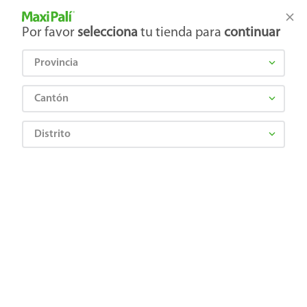
Tienda Maxi Palí
Productos Exclusivos en línea
Por favor
selecciona
tu tienda para
continuar
Provincia
¿Qué estás buscando?
Cantón
Distrito