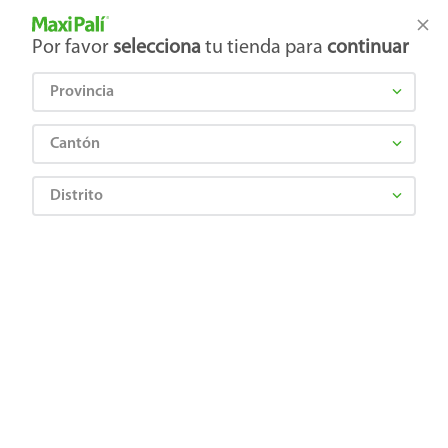
Tienda Maxi Palí
Productos Exclusivos en línea
Por favor
selecciona
tu tienda para
continuar
Provincia
¿Qué estás buscando?
Cantón
Distrito
Cervezas, Vinos y Licores
Licores
Brandy
Bebida Adán y Eva Mango - 355 ml
0764009057570
Bebida Adán y Eva Mango - 355 ml
☆
☆
☆
☆
☆
(
0
)
Comentarios