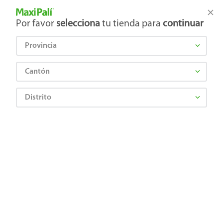
Tienda Maxi Palí
Productos Exclusivos en línea
Por favor
selecciona
tu tienda para
continuar
Provincia
¿Qué estás buscando?
Cantón
Distrito
Jugos y Bebidas
Polvo y Líquidos Concentrados
Bebidas en Polvo
Bebida en polvo Tang de ponche de frutas - 13 g
Precio Bajo
7622201393359
Bebida en polvo Tang de ponche de
frutas - 13 g