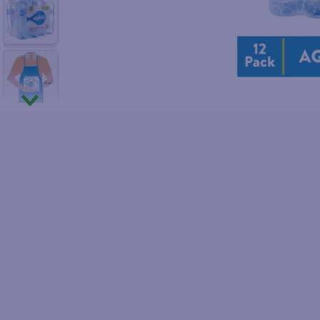
10
.
fri