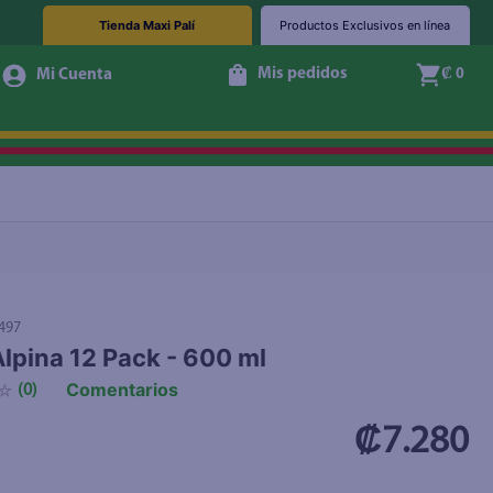
Tienda Maxi Palí
Productos Exclusivos en línea
Mis pedidos
₡ 0
+ Agregar
497
lpina 12 Pack - 600 ml
Comentarios
☆
(
0
)
₡7.280