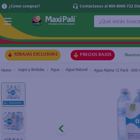
¿Cómo comprar?
Contáctanos al 800-8000-722
(lí
¿Qué estás buscando?
Agua Alpina 12 Pack - 600 ml
₡7.280
TÉRMI
1
.
ma
2
.
lec
REBAJAS EXCLUSIVAS
PRECIOS BAJOS
Nuestra
3
.
arr
Jugos y Bebidas
Agua
Agua Natural
Agua Alpina 12 Pack - 600 
4
.
gal
5
.
caf
6
.
qu
7
.
ace
8
.
az
9
.
at