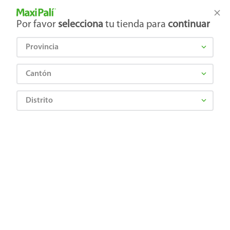
Tienda Maxi Palí
Productos Exclusivos en línea
Por favor
selecciona
tu tienda para
continuar
Provincia
¿Qué estás buscando?
Cantón
Distrito
normacuaderno-cosido-100h-imagenes-masc
OOPS!
No encontramos ningún resultado para
"
normacuaderno-cosido-100h-imagenes-
masc
"
¿Qué debo hacer?
Comprueba los términos ingresados