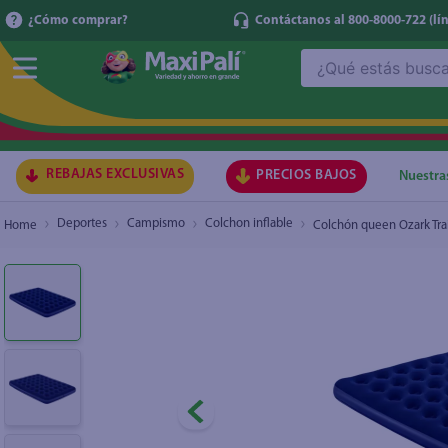
¿Cómo comprar?
Contáctanos al 800-8000-722
(lí
¿Qué estás buscando?
Colchón queen Ozark Trail inflable - 203 × 15
TÉRMI
1
.
ma
2
.
lec
REBAJAS EXCLUSIVAS
PRECIOS BAJOS
Nuestra
3
.
arr
Deportes
Campismo
Colchon inflable
Colchón queen Ozark Trai
4
.
gal
5
.
caf
6
.
qu
7
.
ace
8
.
az
9
.
at