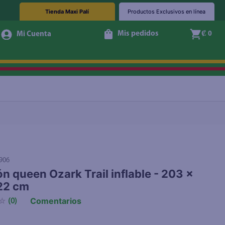
Tienda Maxi Palí
Productos Exclusivos en línea
Mis pedidos
₡ 0
Agotado
906
n queen Ozark Trail inflable - 203 ×
22 cm
Comentarios
☆
(
0
)