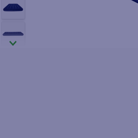
10
.
fri