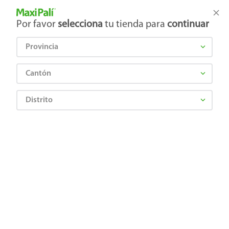
Tienda Maxi Palí
Productos Exclusivos en línea
Por favor
selecciona
tu tienda para
continuar
Provincia
¿Qué estás buscando?
Cantón
Distrito
hielera-igloo-profile-roja-capacidad-26-l
OOPS!
No encontramos ningún resultado para
"
hielera-igloo-profile-roja-capacidad-26-l
"
¿Qué debo hacer?
Comprueba los términos ingresados