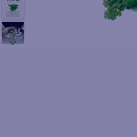
10
.
fri