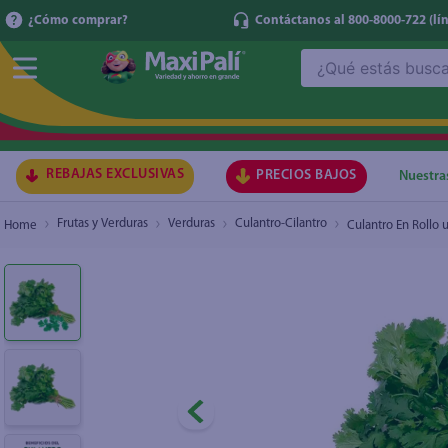
¿Cómo comprar?
Contáctanos al 800-8000-722
(lí
¿Qué estás buscando?
Culantro En Rollo unidad
₡160
TÉRMI
1
.
ma
2
.
lec
REBAJAS EXCLUSIVAS
PRECIOS BAJOS
Nuestra
3
.
arr
Frutas y Verduras
Verduras
Culantro-Cilantro
Culantro En Rollo 
4
.
gal
5
.
caf
6
.
qu
7
.
at
8
.
ace
9
.
az