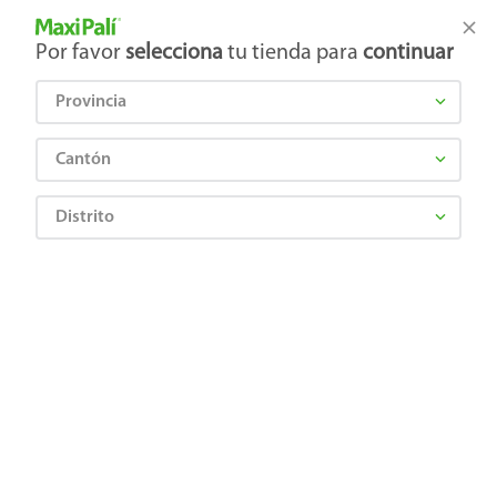
Tienda Maxi Palí
Productos Exclusivos en línea
Por favor
selecciona
tu tienda para
continuar
Provincia
¿Qué estás buscando?
Cantón
Distrito
Frutas y Verduras
Frutas
Manzanas
Manzana Hortifruti mixta empacada 8 a 9 Uds aproximadamente - 1 kg
7441074123500
Manzana Hortifruti mixta empacada 8
a 9 Uds aproximadamente - 1 kg