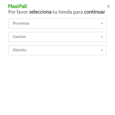
Tienda Maxi Palí
Productos Exclusivos en línea
Por favor
selecciona
tu tienda para
continuar
Provincia
¿Qué estás buscando?
Cantón
Distrito
Higiene y Belleza
Cuidado del cabello
Shampoo
Shampoo Medicasp para eliminar la caspa- 400 ml
0650240035234
Shampoo Medicasp para eliminar la
caspa- 400 ml