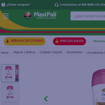
¿Cómo comprar?
Contáctanos al 800-8000-722
(lí
¿Qué estás buscando?
Desodorante Dove Dama Tono Uniforme Cálend
TÉRMI
1
.
ma
2
.
lec
REBAJAS EXCLUSIVAS
PRECIOS BAJOS
Nuestra
3
.
arr
Higiene y Belleza
Cuidado Corporal
Desodrantes
Desodorante D
4
.
gal
5
.
caf
6
.
qu
7
.
ace
8
.
az
9
.
at