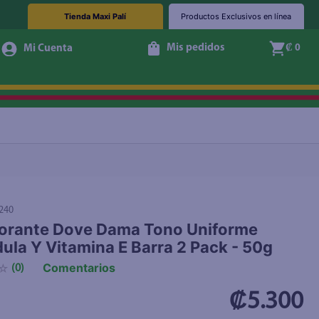
Tienda Maxi Palí
Productos Exclusivos en línea
Mis pedidos
₡ 0
+ Agregar
240
orante Dove Dama Tono Uniforme
ula Y Vitamina E Barra 2 Pack - 50g
Comentarios
☆
(
0
)
₡5.300