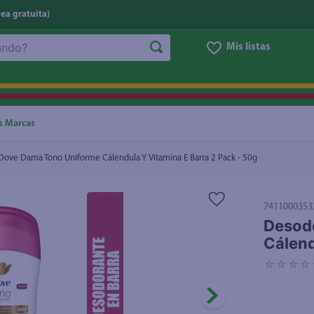
nea gratuita)
Mis listas
ula Y Vitamina E Barra 2 Pack - 50g
₡5.300
NOS MÁS BUSCADOS
ggi
he
s Marcas
oz
ove Dama Tono Uniforme Cálendula Y Vitamina E Barra 2 Pack - 50g
letas
e
7411000353
eso
Desod
Cálend
ite
☆
☆
☆
☆
ucar
un