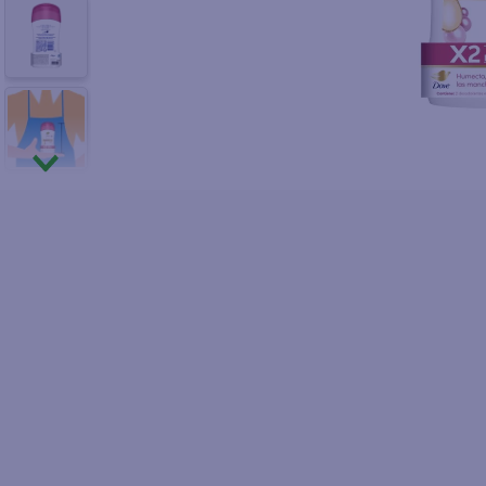
10
.
fri