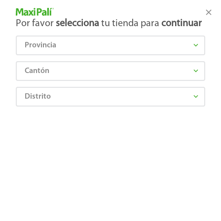
Tienda Maxi Palí
Productos Exclusivos en línea
Por favor
selecciona
tu tienda para
continuar
Provincia
¿Qué estás buscando?
Cantón
Distrito
Farmacia
Antibióticos y Antiinfecciosos
Antiinfecciosos
Valviral 500Mg, Precio indicado por unidad