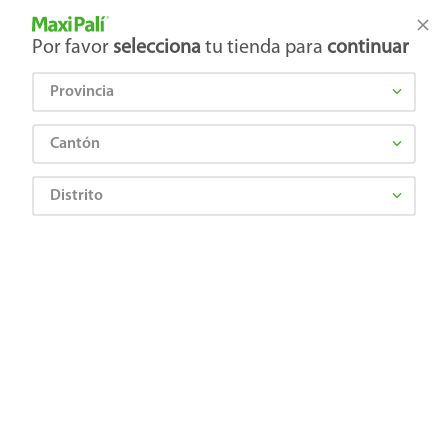
Tienda Maxi Palí
Productos Exclusivos en línea
Por favor
selecciona
tu tienda para
continuar
Provincia
¿Qué estás buscando?
Cantón
Distrito
¡Recibí las mejores ofertas y promociones!
SUSCRIBIRME
Al suscribirme, acepto el
Aviso de Privacidad
y los
Términos y Condiciones
, así como el envío de noticias y
promociones exclusivas de
Maxi Palí Costa Rica
.
También te invitamos a explorar nuestras categorías populares:
Celulares
,
Línea blanca
,
Cervezas
,
Granos básicos
,
Pantallas
,
Leches
,
Electrodomésticos
,
Gaseosas
,
Galletas
,
OTC
,
Tecnología
,
Hogar
.