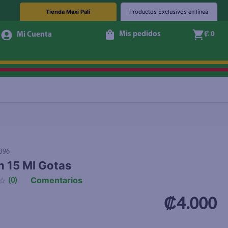
Tienda Maxi Palí
Productos Exclusivos en línea
Mis pedidos
₡ 0
+ Agregar
396
 15 Ml Gotas
Comentarios
☆
(
0
)
₡4.000