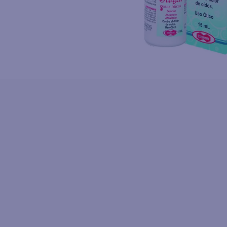
10
.
fri