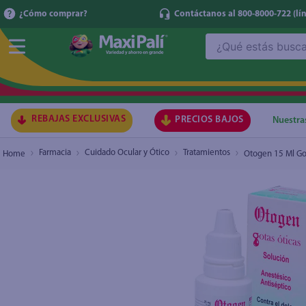
¿Cómo comprar?
Contáctanos al 800-8000-722
(lí
¿Qué estás buscando?
Otogen 15 Ml Gotas
₡4.000
TÉRMI
1
.
ma
2
.
lec
REBAJAS EXCLUSIVAS
PRECIOS BAJOS
Nuestra
3
.
arr
Farmacia
Cuidado Ocular y Ótico
Tratamientos
Otogen 15 Ml Go
4
.
gal
5
.
caf
6
.
qu
7
.
at
8
.
ace
9
.
az