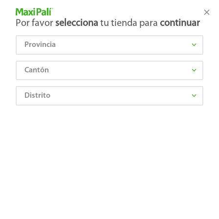
Tienda Maxi Palí
Productos Exclusivos en línea
Por favor
selecciona
tu tienda para
continuar
Provincia
¿Qué estás buscando?
Cantón
Distrito
¡Recibí las mejores ofertas y promociones!
SUSCRIBIRME
Al suscribirme, acepto el
Aviso de Privacidad
y los
Términos y Condiciones
, así como el envío de noticias y
promociones exclusivas de
Maxi Palí Costa Rica
.
También te invitamos a explorar nuestras categorías populares:
Celulares
,
Línea blanca
,
Cervezas
,
Granos básicos
,
Pantallas
,
Leches
,
Electrodomésticos
,
Gaseosas
,
Galletas
,
OTC
,
Tecnología
,
Hogar
.