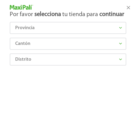
Tienda Maxi Palí
Productos Exclusivos en línea
Por favor
selecciona
tu tienda para
continuar
Provincia
¿Qué estás buscando?
Cantón
Distrito
Carnes, Embutidos y Mariscos
Cerdo
Postas, Lomos y Molida de Cerdo
Trocitos De Cerdo Don Cristobal, Precio indicado por Kilo
2613240000006
Trocitos De Cerdo Don Cristobal,
Precio indicado por Kilo