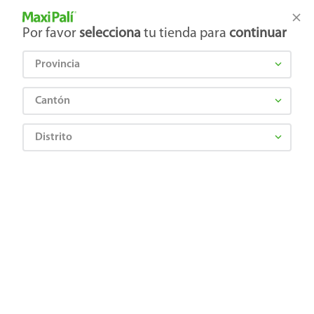
Tienda Maxi Palí
Productos Exclusivos en línea
Por favor
selecciona
tu tienda para
continuar
Provincia
¿Qué estás buscando?
Cantón
Distrito
¡Recibí las mejores ofertas y promociones!
SUSCRIBIRME
Al suscribirme, acepto el
Aviso de Privacidad
y los
Términos y Condiciones
, así como el envío de noticias y
promociones exclusivas de
Maxi Palí Costa Rica
.
También te invitamos a explorar nuestras categorías populares:
Celulares
,
Línea blanca
,
Cervezas
,
Granos básicos
,
Pantallas
,
Leches
,
Electrodomésticos
,
Gaseosas
,
Galletas
,
OTC
,
Tecnología
,
Hogar
.