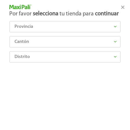
Tienda Maxi Palí
Productos Exclusivos en línea
Por favor
selecciona
tu tienda para
continuar
Provincia
¿Qué estás buscando?
Cantón
Distrito
Higiene y Belleza
Cuidado del cabello
Gel, mousse y spray
Fijador en gel Plastigel para cabello fórmula original - 250 g
7441002131010
Fijador en gel Plastigel para cabello
fórmula original - 250 g