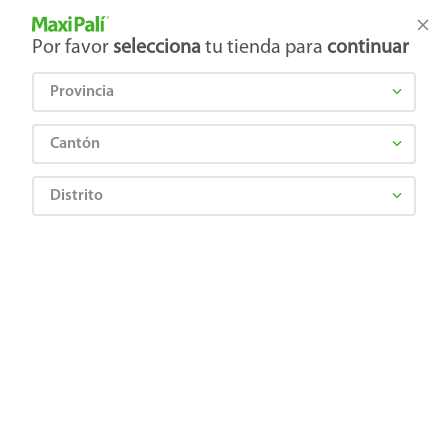
Tienda Maxi Palí
Productos Exclusivos en línea
Por favor
selecciona
tu tienda para
continuar
Provincia
¿Qué estás buscando?
Cantón
Distrito
¡Recibí las mejores ofertas y promociones!
SUSCRIBIRME
Al suscribirme, acepto el
Aviso de Privacidad
y los
Términos y Condiciones
, así como el envío de noticias y
promociones exclusivas de
Maxi Palí Costa Rica
.
También te invitamos a explorar nuestras categorías populares:
Celulares
,
Línea blanca
,
Cervezas
,
Granos básicos
,
Pantallas
,
Leches
,
Electrodomésticos
,
Gaseosas
,
Galletas
,
OTC
,
Tecnología
,
Hogar
.