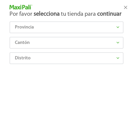
Tienda Maxi Palí
Productos Exclusivos en línea
Por favor
selecciona
tu tienda para
continuar
Provincia
¿Qué estás buscando?
Cantón
Distrito
Bebes y Niños
Higiene del bebé
Shampoo y jabón para bebé
Jabón Bebé Johnson's baby, Original - 75 g