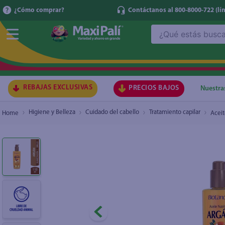
¿Cómo comprar?
Contáctanos al 800-8000-722
(lí
¿Qué estás buscando?
Aceite Nutritivo Bioland Argán Humectación y 
TÉRMI
1
.
ma
2
.
lec
REBAJAS EXCLUSIVAS
PRECIOS BAJOS
Nuestra
3
.
arr
Higiene y Belleza
Cuidado del cabello
Tratamiento capilar
Aceit
4
.
gal
5
.
caf
6
.
qu
7
.
at
8
.
ace
9
.
az