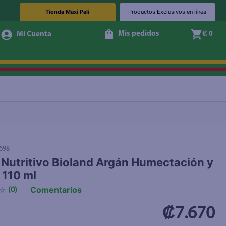
Tienda Maxi Palí
Productos Exclusivos en línea
Mis pedidos
₡ 0
+ Agregar
698
 Nutritivo Bioland Argán Humectación y
- 110 ml
Comentarios
☆
(
0
)
₡7.670