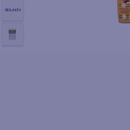
10
.
fri