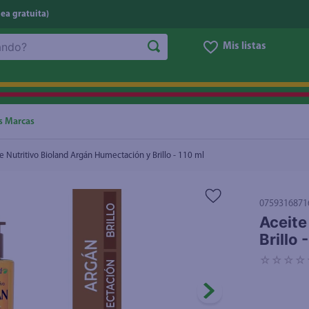
nea gratuita)
Mis listas
Brillo - 110 ml
₡7.670
NOS MÁS BUSCADOS
ggi
he
s Marcas
oz
e Nutritivo Bioland Argán Humectación y Brillo - 110 ml
letas
e
0759316871
eso
Aceite
Brillo 
un
☆
☆
☆
☆
ite
ucar