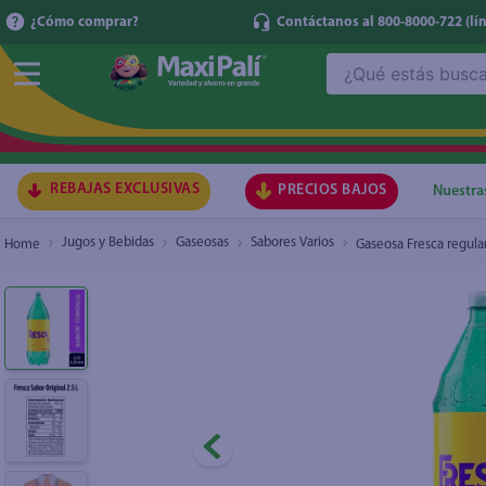
¿Cómo comprar?
Contáctanos al 800-8000-722
(lí
¿Qué estás buscando?
Gaseosa Fresca regular - 2.5L
₡2.000
TÉRMI
1
.
ma
2
.
lec
REBAJAS EXCLUSIVAS
PRECIOS BAJOS
Nuestra
3
.
arr
Jugos y Bebidas
Gaseosas
Sabores Varios
Gaseosa Fresca regular
4
.
gal
5
.
caf
6
.
qu
7
.
at
8
.
ace
9
.
az