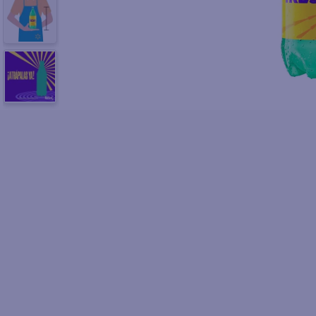
10
.
fri