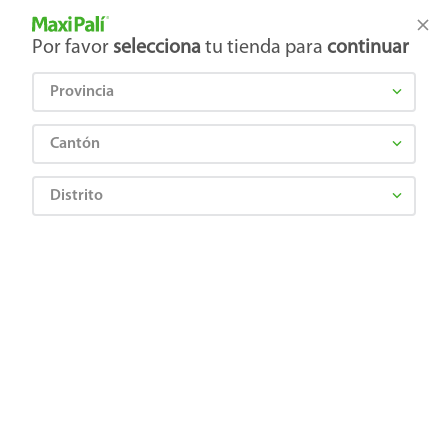
Tienda Maxi Palí
Productos Exclusivos en línea
Por favor
selecciona
tu tienda para
continuar
Provincia
¿Qué estás buscando?
Cantón
Distrito
¡Recibí las mejores ofertas y promociones!
SUSCRIBIRME
Al suscribirme, acepto el
Aviso de Privacidad
y los
Términos y Condiciones
, así como el envío de noticias y
promociones exclusivas de
Maxi Palí Costa Rica
.
También te invitamos a explorar nuestras categorías populares:
Celulares
,
Línea blanca
,
Cervezas
,
Granos básicos
,
Pantallas
,
Leches
,
Electrodomésticos
,
Gaseosas
,
Galletas
,
OTC
,
Tecnología
,
Hogar
.