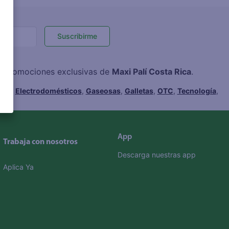
Suscribirme
 y promociones exclusivas de
Maxi Palí Costa Rica
.
hes
,
Electrodomésticos
,
Gaseosas
,
Galletas
,
OTC
,
Tecnología
,
App
Trabaja con nosotros
Descarga nuestras app
Aplica Ya