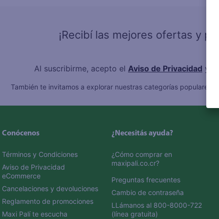
10
.
fri
¡Recibí las mejores ofertas y p
Al suscribirme, acepto el
Aviso de Privacidad
y l
También te invitamos a explorar nuestras categorías populares:
C
Conócenos
¿Necesitás ayuda?
Términos y Condiciones
¿Cómo comprar en 
maxipali.co.cr?
Aviso de Privacidad 
eCommerce 
Preguntas frecuentes
Cancelaciones y devoluciones
Cambio de contraseña
Reglamento de promociones
LLámanos al 800-8000-722 
Maxi Palí te escucha
(línea gratuita)