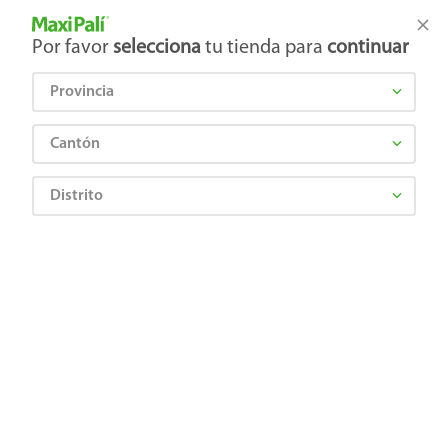
Tienda Maxi Palí
Productos Exclusivos en línea
Por favor
selecciona
tu tienda para
continuar
Provincia
¿Qué estás buscando?
Cantón
Distrito
tinte-igora-brillance-chocolate-606-50ml
OOPS!
No encontramos ningún resultado para
"
tinte-igora-brillance-chocolate-606-
50ml
"
¿Qué debo hacer?
Comprueba los términos ingresados