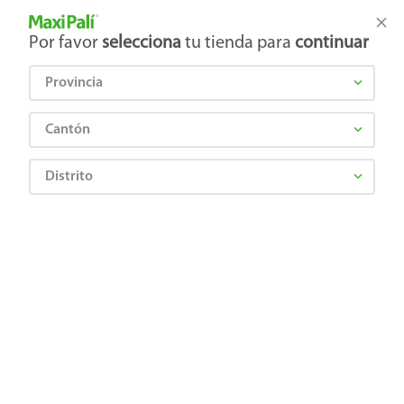
Tienda Maxi Palí
Productos Exclusivos en línea
Por favor
selecciona
tu tienda para
continuar
Provincia
¿Qué estás buscando?
Cantón
Distrito
te-mondaisa-verde-25u-40-gr
OOPS!
No encontramos ningún resultado para
"
te-mondaisa-verde-25u-40-gr
"
¿Qué debo hacer?
Comprueba los términos ingresados