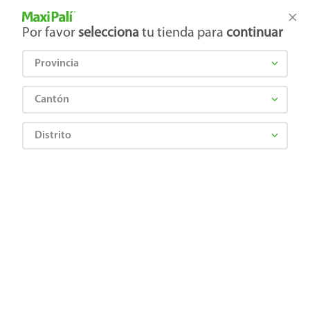
Tienda Maxi Palí
Productos Exclusivos en línea
Por favor
selecciona
tu tienda para
continuar
Provincia
¿Qué estás buscando?
Cantón
Distrito
Juguetes
Juegos de mesa, cartas y rompecabezas
Juegos familiares
Set Novelty de juegos 2 en 1 serpientes y escaleras
0655244043407
Set Novelty de juegos 2 en 1
serpientes y escaleras