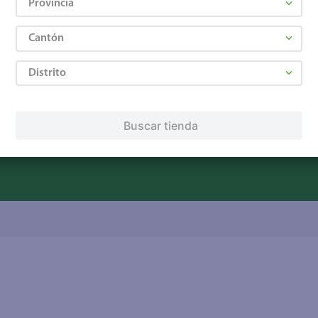
Provincia
Servicios
Financiamiento
Cantón
Tarjeta de regalo
Tarjeta de crédito
Otros servicios:
Distrito
· Remesas
· Pagos de servicios
Buscar tienda