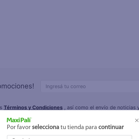
letas
e
eso
un
ite
ucar
joles
romociones!
os
Términos y Condiciones
, así como el envío de noticias
elulares
,
Línea blanca
,
Cervezas
,
Granos básicos
,
Pantallas
,
Lec
Hogar
.
Por favor
selecciona
tu tienda para
continuar