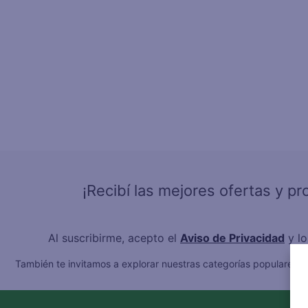
4
.
gal
5
.
caf
6
.
qu
7
.
at
8
.
ace
9
.
az
10
.
fri
¡Recibí las mejores ofertas y p
Al suscribirme, acepto el
Aviso de Privacidad
y l
También te invitamos a explorar nuestras categorías populares:
C