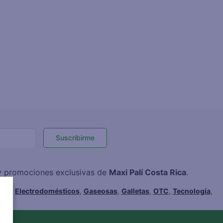
Suscribirme
 y promociones exclusivas de
Maxi Palí Costa Rica
.
hes
,
Electrodomésticos
,
Gaseosas
,
Galletas
,
OTC
,
Tecnología
,