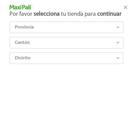
Tienda Maxi Palí
Productos Exclusivos en línea
Por favor
selecciona
tu tienda para
continuar
Provincia
¿Qué estás buscando?
Cantón
Distrito