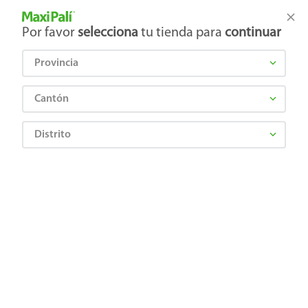
Tienda Maxi Palí
Productos Exclusivos en línea
Por favor
selecciona
tu tienda para
continuar
Provincia
¿Qué estás buscando?
Cantón
Distrito
guacamole-300gr-3
OOPS!
No encontramos ningún resultado para
"
guacamole-300gr-3
"
¿Qué debo hacer?
Comprueba los términos ingresados