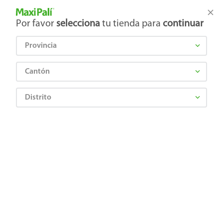
Tienda Maxi Palí
Productos Exclusivos en línea
Por favor
selecciona
tu tienda para
continuar
Provincia
¿Qué estás buscando?
Cantón
Distrito
Abarrotes
Especias y Sazonadores
Especias
Curcuma Mccormick tipo azafran -63g
7411000222300
Curcuma Mccormick tipo azafran
-63g