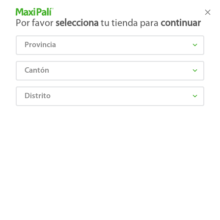
Tienda Maxi Palí
Productos Exclusivos en línea
Por favor
selecciona
tu tienda para
continuar
Provincia
¿Qué estás buscando?
Cantón
Distrito
cosmo-trading
OOPS!
No encontramos ningún resultado para
"
cosmo-trading
"
¿Qué debo hacer?
Comprueba los términos ingresados