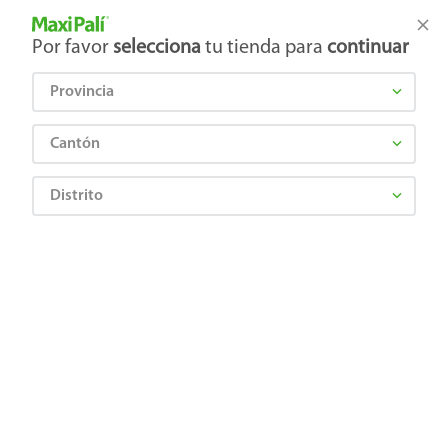
Tienda Maxi Palí
Productos Exclusivos en línea
Por favor
selecciona
tu tienda para
continuar
Provincia
¿Qué estás buscando?
Cantón
Distrito
colgate-homecare-3
OOPS!
No encontramos ningún resultado para
"
colgate-homecare-3
"
¿Qué debo hacer?
Comprueba los términos ingresados