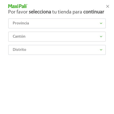
Tienda Maxi Palí
Productos Exclusivos en línea
Por favor
selecciona
tu tienda para
continuar
Provincia
¿Qué estás buscando?
Cantón
Distrito
album-tapa-suave-panini-mundial-2026-228-6-3
OOPS!
No encontramos ningún resultado para
"
album-tapa-suave-panini-mundial-2026-
228-6-3
"
¿Qué debo hacer?
Comprueba los términos ingresados