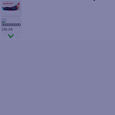
10
.
fri