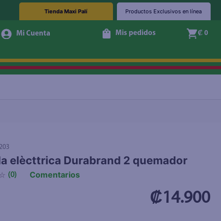
Tienda Maxi Palí
Productos Exclusivos en línea
Mis pedidos
₡ 0
+ Agregar
203
lla elècttrica Durabrand 2 quemador
Comentarios
☆
(
0
)
₡14.900