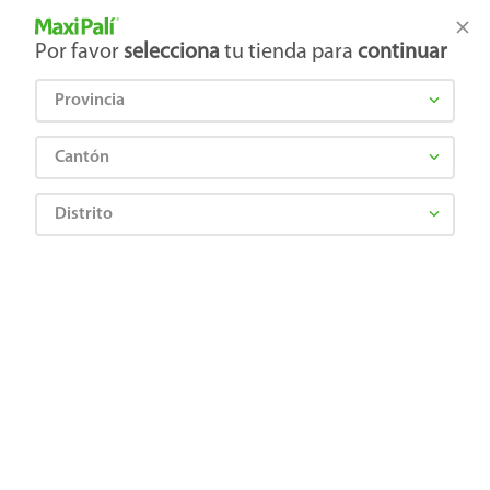
Tienda Maxi Palí
Productos Exclusivos en línea
Por favor
selecciona
tu tienda para
continuar
Provincia
¿Qué estás buscando?
Cantón
Distrito
Carnes, Embutidos y Mariscos
Cerdo
Chuletas y costilla
Chuleta Ahumada Don Cristobal - 1Kg
2624990000000
Chuleta Ahumada Don Cristobal - 1Kg
Comentarios