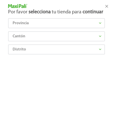
Tienda Maxi Palí
Productos Exclusivos en línea
Por favor
selecciona
tu tienda para
continuar
Provincia
¿Qué estás buscando?
Cantón
Distrito
¡Recibí las mejores ofertas y promociones!
SUSCRIBIRME
Al suscribirme, acepto el
Aviso de Privacidad
y los
Términos y Condiciones
, así como el envío de noticias y
promociones exclusivas de
Maxi Palí Costa Rica
.
También te invitamos a explorar nuestras categorías populares:
Celulares
,
Línea blanca
,
Cervezas
,
Granos básicos
,
Pantallas
,
Leches
,
Electrodomésticos
,
Gaseosas
,
Galletas
,
OTC
,
Tecnología
,
Hogar
.