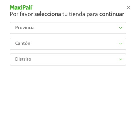
Tienda Maxi Palí
Productos Exclusivos en línea
Por favor
selecciona
tu tienda para
continuar
Provincia
¿Qué estás buscando?
Cantón
Distrito
pintura-acrilica-color-place-7anos-deep-galon
OOPS!
No encontramos ningún resultado para
"
pintura-acrilica-color-place-7anos-deep-
galon
"
¿Qué debo hacer?
Comprueba los términos ingresados